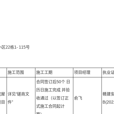
2栋1- 115号
施工范围
施工工期
项目经理
执业
合同签订后50个 日
历日施工完成 并验
院屋
详见“磋商文
赣建
收通过（以签订正
俞飞
项目
件”
B(202
式施工合同起计