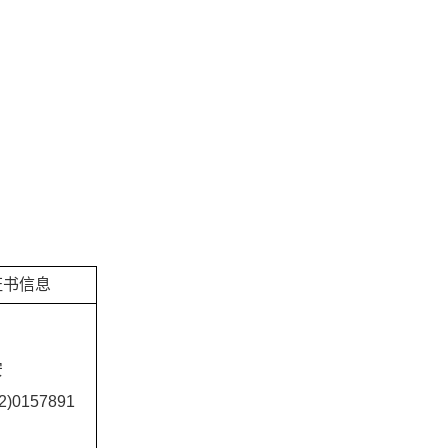
证书信息
安
2)0157891