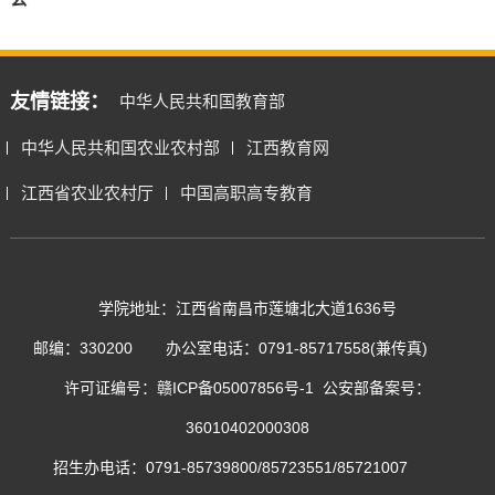
友情链接：
中华人民共和国教育部
中华人民共和国农业农村部
江西教育网
江西省农业农村厅
中国高职高专教育
学院地址：江西省南昌市莲塘北大道1636号
邮编：330200
办公室电话：0791-85717558(兼传真)
许可证编号：
赣ICP备05007856号-1
公安部备案号：
36010402000308
招生办电话：0791-85739800/85723551/85721007