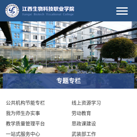
专题专栏
公共机构节能专栏
线上资源学习
我为师生办实事
劳动教育
教学质量管理平台
思政课建设
一站式服务中心
武装部工作