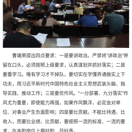
曹端荣提出四点要求：一是要讲政治。严禁将“讲政治”停
留在口头，必须按照上级要求，认真谋划并抓好落实；二是
要重学习。唯有学习才不掉队，要切实在学懂弄通做实上下
功夫，用习近平新时代中国特色社会主义思想武装头脑、指
导实践、推动工作；三是要优作风。“一分部署、九分落实”作
风尤为重要，即使能力再强，如果作风飘浮，必定会对单
位、对事业产生负面影响；四是要比贡献。不能比待遇、比
收入，而要比业绩、比贡献，要按照一流的标准、一流的要
求，在本职岗位上履好职、尽好责。