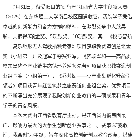
7月31日，备受瞩目的“建行杯”江西省大学生创新大赛
（2025）在东华理工大学南昌校区圆满收官。我院学子凭借
卓越的创新能力和奋力拼搏的精神，在激烈竞争中大放异
彩，共摘得3项金奖、5项银奖、10项铜奖，其中《秧芯智航
——复杂地形无人驾驶插秧专家》项目获职教赛道创意组金
奖（小组第一）及冠军争夺赛亚军，《猪联璧和——高品质
赣东黑猪全产业链生态循环养殖领先者》项目获职教赛道创
业组金奖（小组第一），《乔芳姑——豆产业集群化升级引
领者》项目获青年红色筑梦之旅赛道创业组金奖。优秀项目
的不断涌出充分展现了我院创新创业教育的丰硕成果和青年
学子的青春风采。
本次大赛由江西省教育厅主办，是江西省内覆盖面最
广、影响力最大的大学生创新创业赛事之一。赛事以“我敢
闯，我会创”为主题，旨在深化高校创新创业教育改革，搭建