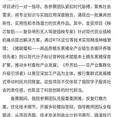
项目进行一对一指导。各参赛团队紧扣时代脉搏，聚焦社会
需求，将专业知识与实践应用深度融合，涌现出一批兼具创
新性、实用性和市场潜力的优秀作品。其中，金奖项目《秧
芯智航——复杂地形无人驾驶插秧专家》针对现代农业插秧
机痛点提出解决方案，通过RTK定位等技术实现精准种植管
理；《猪联璧和——高品质赣东黑猪全产业链生态循环养殖
领先者》则以现代分子标记育种技术赋能本土赣东黑猪保育
扩繁，推动乡村畜牧产业发展；《乔芳姑——豆产业集群化
升级引领者》以黄豆深加工产品为主体，推行集群式发展模
式带动村民共同致富。这些项目不仅体现了我院学子服务社
会的责任感，也彰显了科技创新的时代担当。
备赛期间，我院参赛团队克服重重困难，反复打磨方
案，优化技术细节，开展多轮模拟答辩。指导教师团队全程
跟进，从项目选题、技术攻关到商业计划书撰写、路演技巧