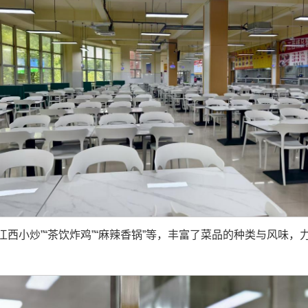
江西小炒”“茶饮炸鸡”“麻辣香锅”等，丰富了菜品的种类与风味