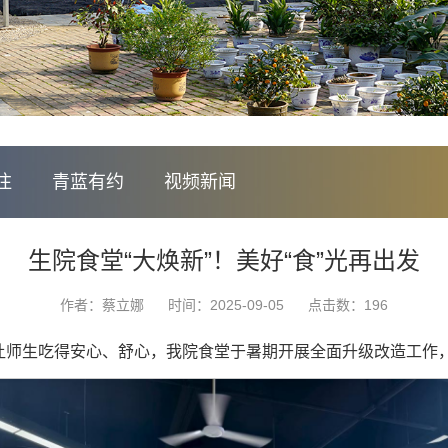
注
青蓝有约
视频新闻
生院食堂“大焕新”！美好“食”光再出发
作者：蔡立娜
时间：2025-09-05
点击数：
196
让师生吃得安心、舒心，我院食堂于暑期开展全面升级改造工作