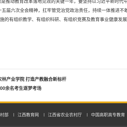
年，也是推动教育改革落地见效的关键一年，要坚持以习近平新时
十五届六次全会精神，扛牢管党治党政治责任，持续一体推进不
实施的有组织教学、有组织科研、有组织竞赛及教育事业健康发
林产业学院 打造产教融合新标杆
700余名考生逐梦考场
村部
江西教育网
江西省农业农村厅
中国高职高专教育