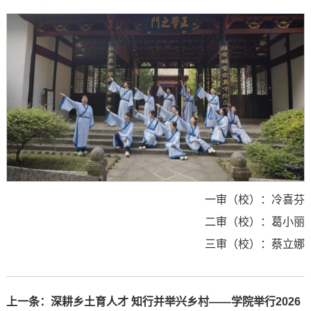
一审（校）：冷喜芬
二审（校）：葛小丽
三审（校）：蔡立娜
上一条：
深耕乡土育人才 知行并举兴乡村——学院举行2026