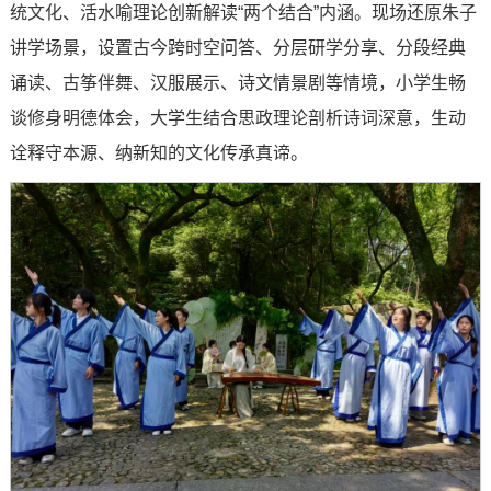
统文化、活水喻理论创新解读“两个结合”内涵。现场还原朱子
讲学场景，设置古今跨时空问答、分层研学分享、分段经典
诵读、古筝伴舞、汉服展示、诗文情景剧等情境，小学生畅
谈修身明德体会，大学生结合思政理论剖析诗词深意，生动
诠释守本源、纳新知的文化传承真谛。