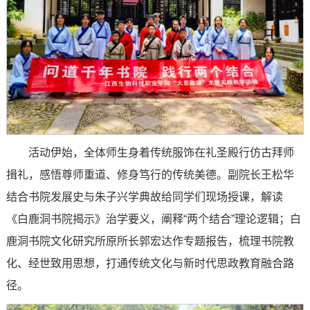
活动伊始，全体师生身着传统服饰在礼圣殿行仿古拜师
揖礼，感悟尊师重道、修身笃行的传统美德。副院长王松华
结合书院发展史与朱子兴学典故给同学们现场授课，解读
《白鹿洞书院揭示》治学要义，阐释“两个结合”理论逻辑；白
鹿洞书院文化研究所原所长郭宏达作专题报告，梳理书院教
化、经世致用思想，打通传统文化与新时代思政教育融合路
径。