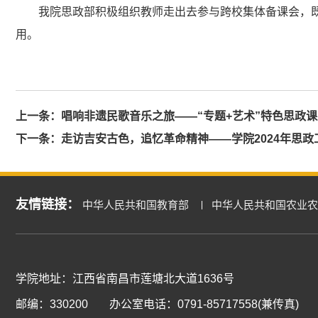
我院思政部积极组织教师走出去参与跨校集体备课会，
用。
上一条：
唱响非遗民歌音乐之旅——“专题+艺术”特色思政
下一条：
走访吉安古色，追忆革命精神——学院2024年思
友情链接：
中华人民共和国教育部
中华人民共和国农业农
学院地址：江西省南昌市莲塘北大道1636号
邮编：330200
办公室电话：0791-85717558(兼传真)