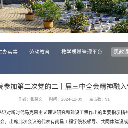
生办实事
劳动教育
教学质量管理平台
思政
院参加第二次党的二十届三中全会精神融入“
作者：张馨文
时间：2024-12-09
点击数：
91
记对新时代马克思主义理论研究和建设工程作出的重要指示精神
课会。出席此次会议的代表有南昌工程学院校领导、共同体建设