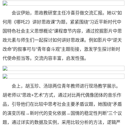
会议伊始，思政教研室主任冷喜芬做交流汇报。她‌以“如
何用《哪吒2》讲好思政课”为题，紧紧围绕“习近平新时代中
国特色社会主义思想概论”课程章节内容，通过挖掘影片中思
政元素与师生们一起探讨如何讲好思政课。例如影片中“逆天
改命”的叙事可与“青年奋斗观”主题衔接，激发学生探讨新时
代使命担当等‌。交流内容丰富，启发性强。
会上，‌胡玉珍、汤琼两位青年教师进行现场教学展示。
胡老师以“思政+艺术”方式，‌通过对比两代偶像团体的音乐作
品，引导他们在比较中思考社会主要矛盾议题，她围绕“矛盾
的演变历程→新时代的变化依据→国情的稳定性判断”三个议
题，通过详实的数据及实例，采用比较分析的方法，逻辑严