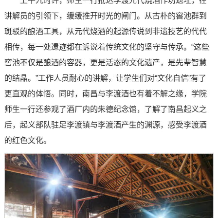
上午九时许，师生一行抵达李渡元代烧酒作坊遗址，在
讲解员的引领下，缓缓推开时光的闸门。从古朴的窖池群到
斑驳的酿酒工具，从元代烧酒的起源传说到非遗技艺的代代
相传，每一处遗迹都在诉说着传统文化的坚守与传承。“这些
窖池不仅是酿酒的容器，更是活态的文化遗产，是先辈智慧
的结晶。”工作人员耐心的讲解，让学生们对“文化自信”有了
更直观的体悟。同时，南昌与李渡酒也有着不解之缘，学院
师生一行还参观了酒厂内的朱德纪念馆，了解了南昌起义之
后，起义部队驻足李渡镇与李渡酒产生的渊源，感受李渡酒
的红色文化。