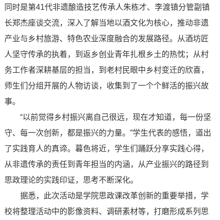
同时是第41代非遗酿造技艺传承人朱栋才、李渡镇分管副镇
长郑杰座谈交流，深入了解当地以酒文化为核心，推动非遗
产业与乡村旅游、特色农业深度融合的发展路径。从酒坊匠
人坚守传承的执着，到返乡创业青年扎根乡土的热忱；从村
务工作者深耕基层的担当，到老村民眼中乡村变迁的欣喜，
师生们分组开展的人物访谈，收集到了一个个鲜活的振兴故
事。
“以前觉得乡村振兴离自己很远，现在才知道，每一份坚
守、每一次创新，都是振兴的力量。”学生代表的感悟，道出
了实践育人的真谛。暮色将近，学生们踊跃分享实践心得，
从非遗传承的责任到青年担当的内涵，从产业振兴的路径到
思政理论的实践印证，思考不断深化。
据悉，此次活动是学院思政课改革创新的重要举措，学
校将整理活动中的影像资料、调研素材等，打磨形成系列思