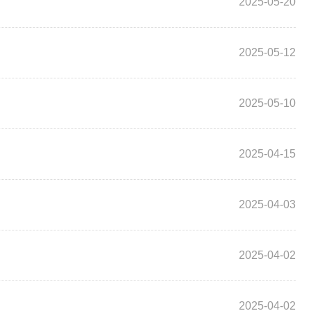
2025-05-20
2025-05-12
2025-05-10
2025-04-15
2025-04-03
2025-04-02
2025-04-02