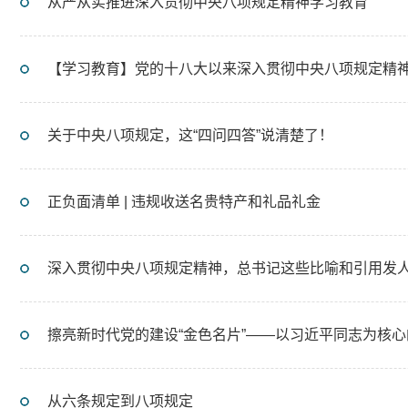
从严从实推进深入贯彻中央八项规定精神学习教育
【学习教育】党的十八大以来深入贯彻中央八项规定精
关于中央八项规定，这“四问四答”说清楚了！
正负面清单 | 违规收送名贵特产和礼品礼金
深入贯彻中央八项规定精神，总书记这些比喻和引用发
擦亮新时代党的建设“金色名片”——以习近平同志为核
从六条规定到八项规定