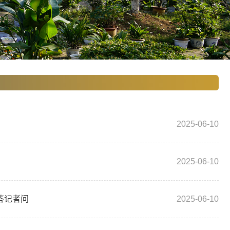
2025-06-10
2025-06-10
答记者问
2025-06-10