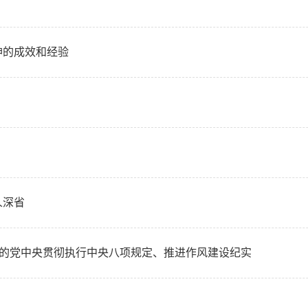
神的成效和经验
人深省
心的党中央贯彻执行中央八项规定、推进作风建设纪实