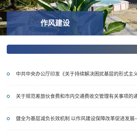
作风建设
中共中央办公厅印发《关于持续解决困扰基层的形式主
关于规范差旅伙食费和市内交通费收交管理有关事项的
健全为基层减负长效机制 以作风建设保障改革促进发展