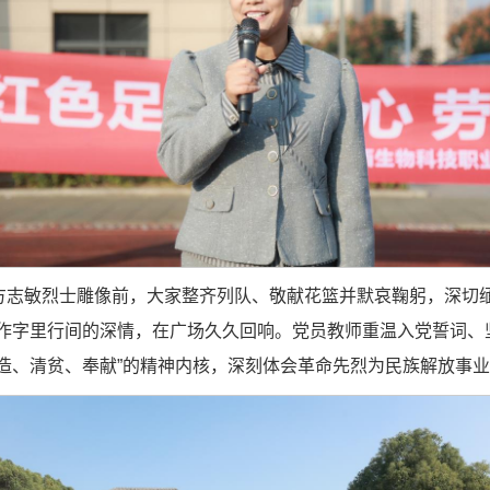
方志敏烈士雕像前，大家整齐列队、敬献花篮并默哀鞠躬，深切缅
化作字里行间的深情，在广场久久回响。党员教师重温入党誓词、
造、清贫、奉献”的精神内核，深刻体会革命先烈为民族解放事