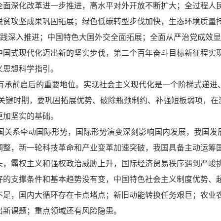
全面深化改革进一步推进，高水平对外开放不断扩大；全过程人
脱贫攻坚成果巩固拓展；绿色低碳转型步伐加快，生态环境质量
实践深入推进；中国特色大国外交全面拓展；全面从严治党成效
中国式现代化迈出新的坚实步伐，第二个百年奋斗目标新征程实
义思想科学指引。
具有承前启后的重要地位。实现社会主义现代化是一个阶梯式递进
的关键时期，要巩固拓展优势、破除瓶颈制约、补强短板弱项，在
更加坚实的基础。
大国关系牵动国际形势，国际形势演变深刻影响国内发展，我国
调整，新一轮科技革命和产业变革加速突破，我国具备主动运筹
头，霸权主义和强权政治威胁上升，国际经济贸易秩序遇到严峻
好的支撑条件和基本趋势没有变，中国特色社会主义制度优势、
不足，国内大循环存在卡点堵点；新旧动能转换任务艰巨；农业
出新课题；重点领域还有风险隐患。