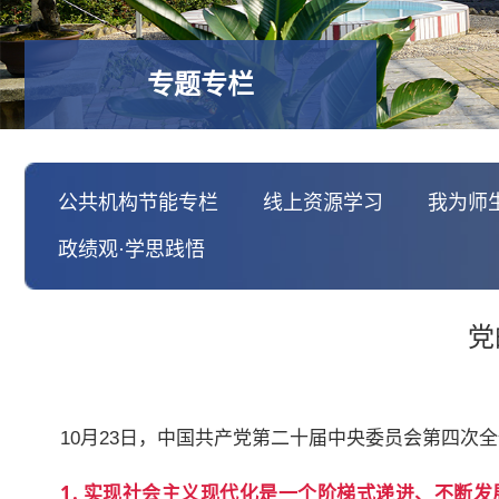
专题专栏
公共机构节能专栏
线上资源学习
我为师
政绩观·学思践悟
党
10月23日，中国共产党第二十届中央委员会第四次
1. 实现社会主义现代化是一个阶梯式递进、不断