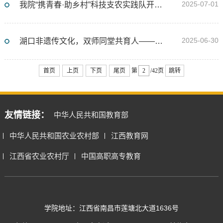
2025-07-01
我院“携青春·助乡村”科技支农实践队开展2025年“万名大学生进千站”文明实践志愿服务行动
2025-06-30
湖口非遗传文化，双师同堂共育人——江西生物科技职业学院开展“双师同堂”思政课教学
首页
上页
下页
尾页
第
/42页
跳转
友情链接：
中华人民共和国教育部
中华人民共和国农业农村部
江西教育网
江西省农业农村厅
中国高职高专教育
学院地址：江西省南昌市莲塘北大道1636号